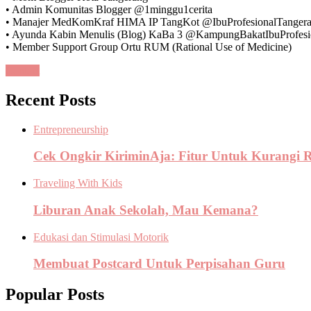
• Admin Komunitas Blogger @1minggu1cerita
• Manajer MedKomKraf HIMA IP TangKot @IbuProfesionalTanger
• Ayunda Kabin Menulis (Blog) KaBa 3 @KampungBakatIbuProfesi
• Member Support Group Ortu RUM (Rational Use of Medicine)
Contact
Recent Posts
Entrepreneurship
Cek Ongkir KiriminAja: Fitur Untuk Kurangi 
Traveling With Kids
Liburan Anak Sekolah, Mau Kemana?
Edukasi dan Stimulasi Motorik
Membuat Postcard Untuk Perpisahan Guru
Popular Posts