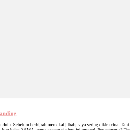
randing
 dulu. Sebelum berhijrah memakai jilbab, saya sering dikira cina. Tapi 
a-kira kelas 2 SMA, nama sapaan cicifera ini muncul. Pencetusnya? T