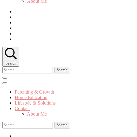
About Me
Search
Search
for:
Parenting & Growth
Home Education
Lifestyle & Solutions
Contact
About Me
Search
for: