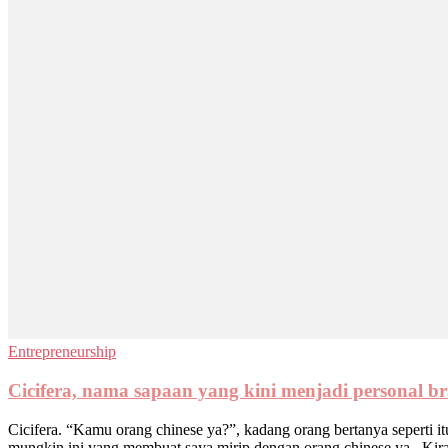
Entrepreneurship
Cicifera, nama sapaan yang kini menjadi personal b
Cicifera. “Kamu orang chinese ya?”, kadang orang bertanya seperti itu
mungkin ini yang membuat saya mirip dengan orang chinese ya.. Kir