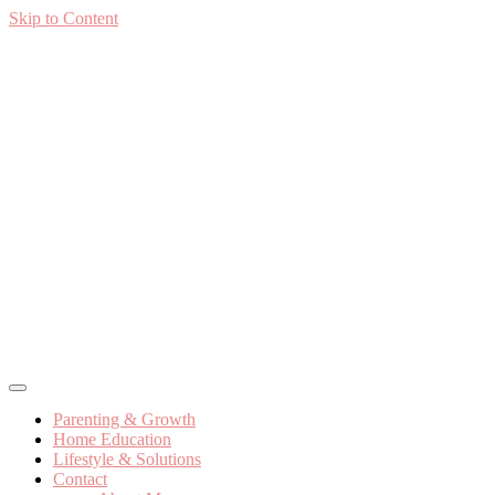
Skip to Content
Cicifera • Parenting And Motherhood Blog
better parenting, growth and kids education
Parenting & Growth
Home Education
Lifestyle & Solutions
Contact