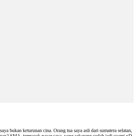
saya bukan keturunan cina. Orang tua saya asli dari sumatera selatan,
eman2 SMA, termasuk pacar saya, yang sekarang sudah jadi suami xD