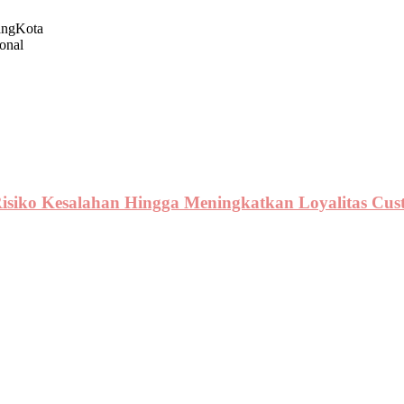
angKota
onal
Risiko Kesalahan Hingga Meningkatkan Loyalitas Cus