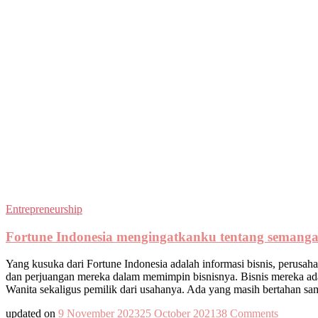
Entrepreneurship
Fortune Indonesia mengingatkanku tentang semang
Yang kusuka dari Fortune Indonesia adalah informasi bisnis, perus
dan perjuangan mereka dalam memimpin bisnisnya. Bisnis mereka ad
Wanita sekaligus pemilik dari usahanya. Ada yang masih bertahan s
on
updated on
9 November 2023
25 October 2021
38 Comments