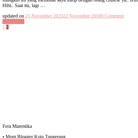
Hihi.. Saat itu, lagi …
on
updated on
21 November 2023
22 November 2018
0 Comment
Cicifer
Read More
Posts
Page
Page
nama
1
2
sapaan
pagination
yang
kini
menjad
persona
brandi
Fera Marentika
• Mom Blogger Kota Tangerang