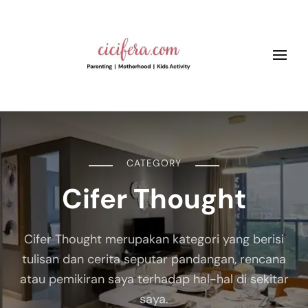
Cicifera • Parenting And
better parenting, growth and kids education
Motherhood Blog
CATEGORY
Cifer Thought
Cifer T
hought
merupakan kategori yang berisi
tulisan dan cerita seputar pandangan, rencana
atau pemikiran saya terhadap hal-hal di sekitar
saya.