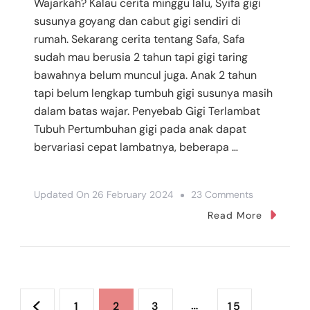
Wajarkah? Kalau cerita minggu lalu, Syifa gigi
susunya goyang dan cabut gigi sendiri di
rumah. Sekarang cerita tentang Safa, Safa
sudah mau berusia 2 tahun tapi gigi taring
bawahnya belum muncul juga. Anak 2 tahun
tapi belum lengkap tumbuh gigi susunya masih
dalam batas wajar. Penyebab Gigi Terlambat
Tubuh Pertumbuhan gigi pada anak dapat
bervariasi cepat lambatnya, beberapa …
On
Updated On
26 February 2024
23 Comments
Gigi
Read More
Taring
Anak
2
Posts
Tahun
Page
Page
Page
…
Page
1
2
3
15