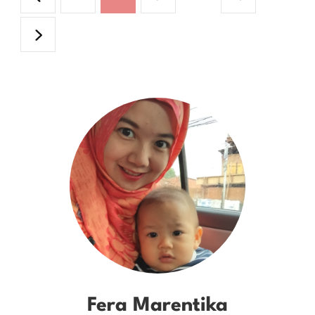
Belum
pagination
Tumbuh,
Wajarkah?
Fera Marentika