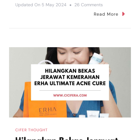
On
Updated On
5 May 2024
26 Comments
Menyapih
Read More
Safa
Di
Usia
2
Tahun,
Baper!
CIFER THOUGHT