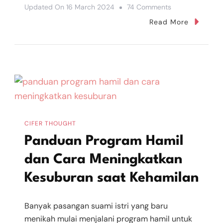
On
Updated On
16 March 2024
74 Comments
Hilangkan
Read More
Bekas
Jerawat
Kemerahan
Dengan
ERHA
Ultimate
Acne
CIFER THOUGHT
Center
Panduan Program Hamil
dan Cara Meningkatkan
Kesuburan saat Kehamilan
Banyak pasangan suami istri yang baru
menikah mulai menjalani program hamil untuk