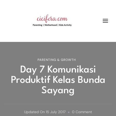
Cicifera • Parenting And
better parenting, growth and kids education
Motherhood Blog
PARENTING & GROWTH
Day 7 Komunikasi
Produktif Kelas Bunda
Sayang
On
Updated On
15 July 2017
0 Comment