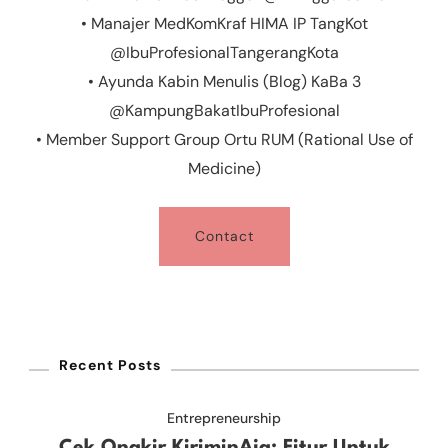
• Manajer MedKomKraf HIMA IP TangKot
@IbuProfesionalTangerangKota
• Ayunda Kabin Menulis (Blog) KaBa 3
@KampungBakatIbuProfesional
• Member Support Group Ortu RUM (Rational Use of
Medicine)
Contact
Recent Posts
Entrepreneurship
Cek Ongkir KiriminAja: Fitur Untuk