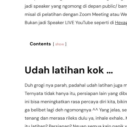
jadi speaker yang ngomong di depan public/ bany
misal di pelatihan dengan Zoom Meeting atau We
Bukan jadi Speaker LIVE YouTube seperti di
Hexag
Contents
show
Udah latihan kok …
Duh grogi nya parah, padahal udah latihan juga 
Ternyata tidak hanya itu, persiapan lain yang d
ini bisa meningkatkan rasa percaya diri kita, bik
ga belibet lagi deh ngomongnya ^^ Yang jelas, se
tenang dan merasa rileks dulu ya, inhale exhale..
itu latihan? Persiapan? Nguap semua kalo panik 