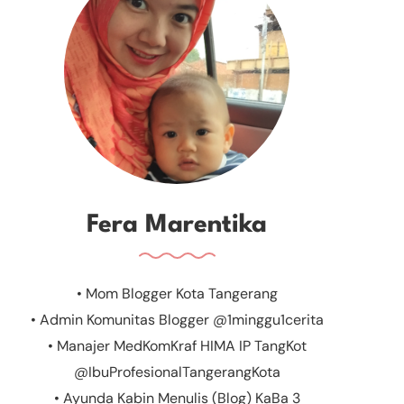
Fera Marentika
• Mom Blogger Kota Tangerang
• Admin Komunitas Blogger @1minggu1cerita
• Manajer MedKomKraf HIMA IP TangKot
@IbuProfesionalTangerangKota
• Ayunda Kabin Menulis (Blog) KaBa 3