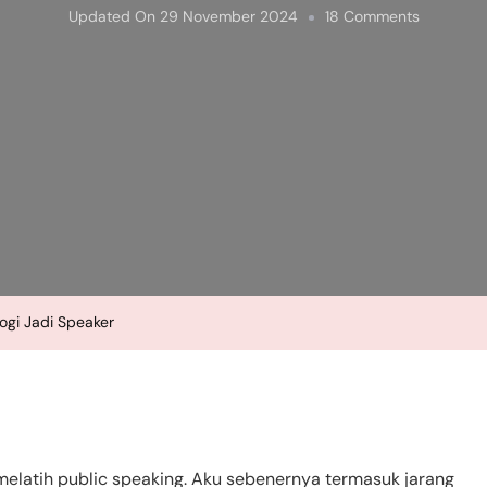
On
Updated On
29 November 2024
18 Comments
Latihan
Ngomong
Biar
Ga
Grogi
Jadi
Speaker
ogi Jadi Speaker
elatih public speaking. Aku sebenernya termasuk jarang