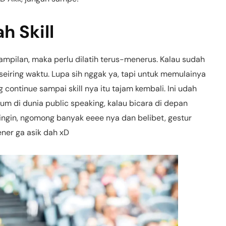
h Skill
erampilan, maka perlu dilatih terus-menerus. Kalau sudah
seiring waktu. Lupa sih nggak ya, tapi untuk memulainya
g continue sampai skill nya itu tajam kembali. Ini udah
um di dunia public speaking, kalau bicara di depan
dingin, ngomong banyak eeee nya dan belibet, gestur
ener ga asik dah xD