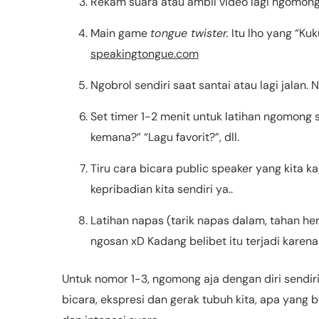
Rekam suara atau ambil video lagi ngomong
Main game
tongue twister.
Itu lho yang “Kuk
speakingtongue.com
Ngobrol sendiri saat santai atau lagi jalan.
Set timer 1-2 menit untuk latihan ngomong 
kemana?” “Lagu favorit?”, dll.
Tiru cara bicara public speaker yang kita k
kepribadian kita sendiri ya..
Latihan napas (tarik napas dalam, tahan h
ngosan xD Kadang belibet itu terjadi karen
Untuk nomor 1-3, ngomong aja dengan diri sendiri,
bicara, ekspresi dan gerak tubuh kita, apa yang b