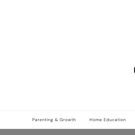
Cicifera • Parenting An
better parenting, growth and kids education
Parenting & Growth
Home Education