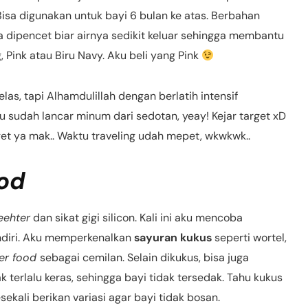
isa digunakan untuk bayi 6 bulan ke atas. Berbahan
a dipencet biar airnya sedikit keluar sehingga membantu
 Pink atau Biru Navy. Aku beli yang Pink
as, tapi Alhamdulillah dengan berlatih intensif
u sudah lancar minum dari sedotan, yeay! Kejar target xD
get ya mak.. Waktu traveling udah mepet, wkwkwk..
ood
eehter
dan sikat gigi silicon. Kali ini aku mencoba
diri. Aku memperkenalkan
sayuran kukus
seperti wortel,
ger food
sebagai cemilan. Selain dikukus, bisa juga
k terlalu keras, sehingga bayi tidak tersedak. Tahu kukus
esekali berikan variasi agar bayi tidak bosan.