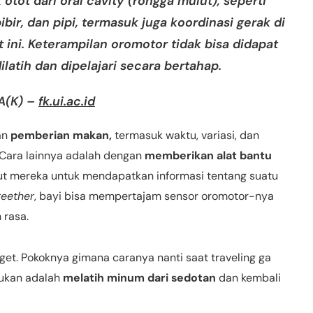
tot dari oral cavity (rongga mulut), seperti
 bibir, dan pipi, termasuk juga koordinasi gerak di
 ini. Keterampilan oromotor tidak bisa didapat
ilatih dan dipelajari secara bertahap.
.A(K) –
fk.ui.ac.id
an
pemberian makan,
termasuk waktu, variasi, dan
 Cara lainnya adalah dengan
memberikan alat bantu
t mereka untuk mendapatkan informasi tentang suatu
eether
, bayi bisa mempertajam sensor oromotor-nya
 rasa.
et. Pokoknya gimana caranya nanti saat traveling ga
kukan adalah
melatih minum dari sedotan
dan kembali