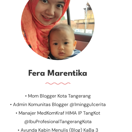
Fera Marentika
• Mom Blogger Kota Tangerang
• Admin Komunitas Blogger @1minggu1cerita
• Manajer MedKomKraf HIMA IP TangKot
@IbuProfesionalTangerangKota
• Ayunda Kabin Menulis (Blog) KaBa 3