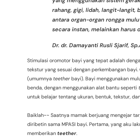
yang menggunakan sistem gerak o
rahang, gigi, lidah, langit-langit,
antara organ-organ rongga mulut
secara instan, melainkan harus d
Dr. dr. Damayanti Rusli Sjarif, Sp
Stimulasi oromotor bayi yang tepat adalah deng
tekstur yang sesuai dengan perkembangan bayi.
(umumnya
teether
bayi). Bayi menggunakan mulu
benda, dengan menggunakan alat bantu seperti
t
untuk belajar tentang ukuran, bentuk, tekstur, dan
Baiklah~~ Saatnya mamak berjuang mengejar targ
diribetin sama MPASI bayi. Pertama, yang aku la
memberikan
teether
.