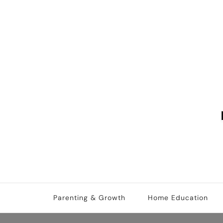
Cicifera • Parenting An
better parenting, growth and kids education
Parenting & Growth
Home Education