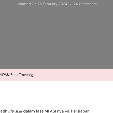
On
Updated On
26 February 2024
24 Comments
Stimulasi
Bayi
Agar
Nyaman
MPASI
Saat
Traveling
MPASI Saat Traveling
latih
life skill
dalam fase MPASI nya ya. Persiapan