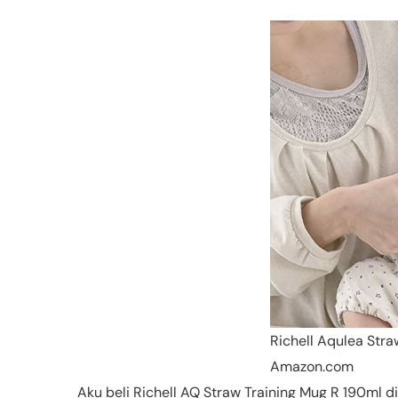
Richell Aqulea Stra
Amazon.com
Aku beli
Richell AQ Straw Training Mug R 190ml
di